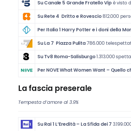
Su Canale 5
Grande Fratello Vip
è visto 
Su Rete 4
Dritto e Rovescio
812.000 pers
Per Italia 1
Harry Potter e i doni della M
Su La 7
Piazza Pulita
786.000 telespettat
Su Tv8
Roma-Salisburgo
1.313.000 spett
Per NOVE
What Women Want – Quello ch
La fascia preserale
Tempesta d’amore al 3.9%
Su Rai 1
L’Eredità – La Sfida dei 7
3.199.00