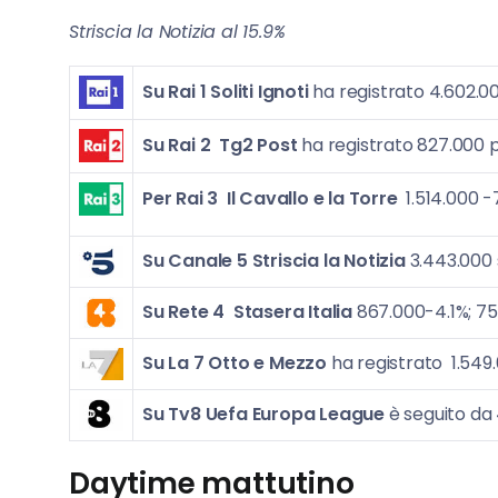
Striscia la Notizia al 15.9%
Su Rai 1 Soliti Ignoti
ha registrato 4.602.00
Su Rai 2 Tg2 Post
ha registrato 827.000 
Per Rai 3
Il Cavallo e la Torre
1.514.000 -
Su Canale 5
Striscia la Notizia
3.443.000 
Su Rete 4
Stasera Italia
867.000-4.1%; 7
Su La 7
Otto e Mezzo
ha registrato 1.549
Su Tv8
Uefa Europa League
è seguito da
Daytime mattutino