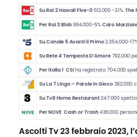
Su Rai 2
Hawaii Five-0
512.000 -3.1%.
The 
Per Rai 3
Blob
994.000-5%
Caro Marzian
Su Canale 5
Avanti il Primo
2.354.000-17
Su Rete 4
Tempesta D’Amore
792.000 pe
Per Italia 1
CSI
ha registrato 704.000 spet
Su La 7
Lingo – Parole in Gioco
282.000 c
Su Tv8 Home Restaurant
247.000 spettat
Per NOVE
Cash or Trash
436.000 persone
Ascolti Tv 23
febbraio 2023
, 