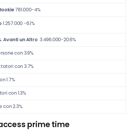
Rookie
781.000-4%
o
1.257.000 -6.1%
%.
Avanti un Altro
3.496.000-20.6%
rsone con 3.9%.
tatori con 3.7%
on 1.7%
ori con 1.3%
 con 2.3%.
l’access prime time