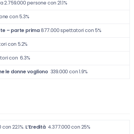
da 2.759.000 persone con 21.1%
one con 5.3%
orte – parte prima
877.000 spettatori con 5%
ori con 5.2%
atori con 6.3%
e le donne vogliono
339.000 con 1.9%
0 con 22.1%.
L’Eredità
4.377.000 con 25%