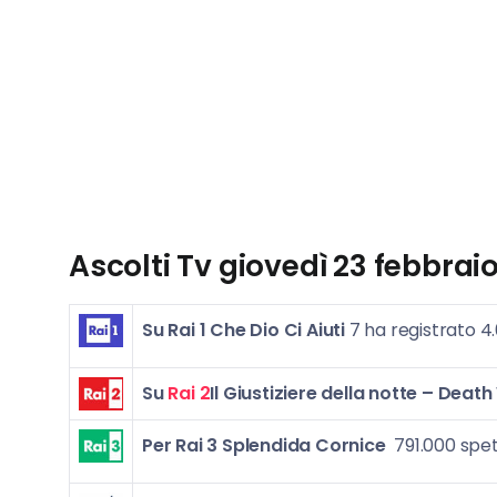
Ascolti Tv giovedì 23
febbraio
Su Rai 1 Che Dio Ci Aiuti
7 ha registrato 4
Su
Rai 2
Il Giustiziere della notte – Death
Per Rai 3
Splendida Cornice
791.000 spet