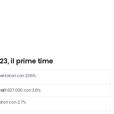
23,
il prime time
ettatori con 23.6%
ai’i
627.000 con 3.6%
tori con 2.7%