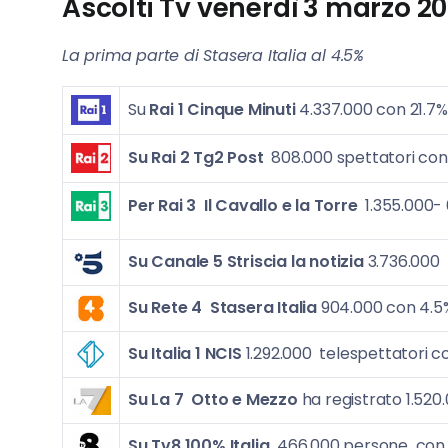
Ascolti Tv venerdì
3 marzo 2
La prima parte di Stasera Italia al 4.5%
Su
Rai 1
Cinque Minuti
4.337.000 con 21.7%
Su Rai 2 Tg2 Post
808.000 spettatori co
Per Rai 3
Il Cavallo e la Torre
1.355.000- 
Su Canale 5
Striscia la notizia
3.736.000 
Su Rete 4
Stasera Italia
904.000 con 4.5%
Su Italia 1
NCIS
1.292.000 telespettatori c
Su La 7
Otto e Mezzo
ha registrato 1.520
Su Tv8
100% Italia
466.000 persone con 