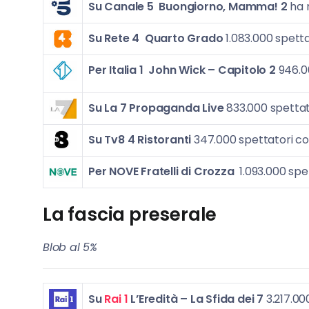
Su Canale 5
Buongiorno, Mamma! 2
ha r
Su Rete 4
Quarto Grado
1.083.000 spett
Per Italia 1
John Wick – Capitolo 2
946.0
Su La 7 Propaganda Live
833.000 spettat
Su Tv8 4 Ristoranti
347.000 spettatori co
Per NOVE
Fratelli di Crozza
1.093.000 spe
La fascia preserale
Blob al 5%
Su
Rai 1
L’Eredità – La Sfida dei 7
3.217.00