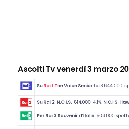
Ascolti Tv venerdì 3 marzo
20
Su
Rai 1 T
he Voice Senior
ha 3.644.000 sp
Su Rai 2
N.C.I.S.
814.000 4.1%.
N.C.I.S. Haw
Per Rai 3
Souvenir d’Italie
504.000 spetta