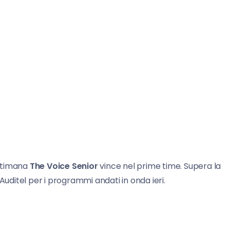
ettimana
The Voice Senior
vince nel prime time. Supera la
l’Auditel per i programmi andati in onda ieri.