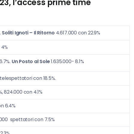
023
, l’access prime time
.
Soliti Ignoti – Il Ritorno
4.617.000 con 22.9%
n 4%
6.7%.
Un Posto al Sole
1.635.000- 8.1%
telespettatori con 18.5%.
, 824.000 con 4.1%
on 6.4%
.000 spettatori con 7.5%
2.3%