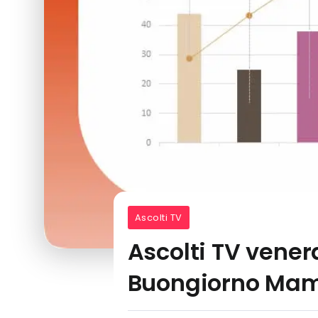
Ascolti TV
Ascolti TV vener
Buongiorno Mam