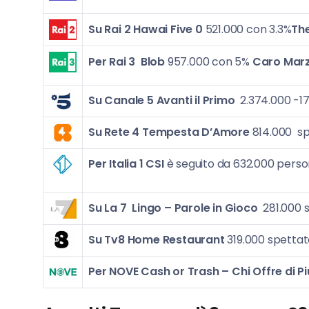
Su Rai 2 Hawai Five 0
521.000 con 3.3%
Th
Per Rai 3
Blob
957.000 con 5%
Caro Mar
Su Canale 5
Avanti il Primo
2.374.000 -1
Su Rete 4
Tempesta D’Amore
814.000 sp
Per Italia 1
CSI
è seguito da 632.000 perso
Su La 7
Lingo – Parole in Gioco
281.000 s
Su Tv8 Home Restaurant
319.000 spettato
Per NOVE
Cash or Trash – Chi Offre di Pi