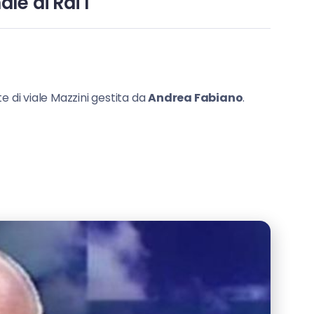
le di Rai 1
e di viale Mazzini gestita da
Andrea Fabiano
.