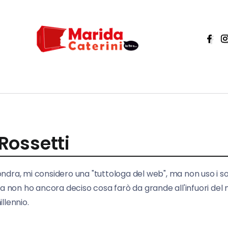
Rossetti
ondra, mi considero una "tuttologa del web", ma non uso i 
ora non ho ancora deciso cosa farò da grande all'infuori del
llennio.