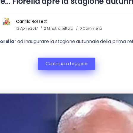
re… Fiorella apre la stagione autunna
Camila Rossetti
12 Aprile 2017
2 Minuti di lettura
0 Commenti
iorella
” ad inaugurare la stagione autunnale della prima ret
Continua a Leggere