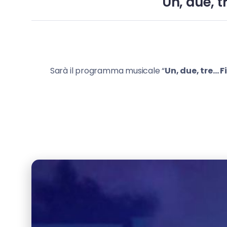
Un, due, t
Sarà il programma musicale “
Un, due, tre… F