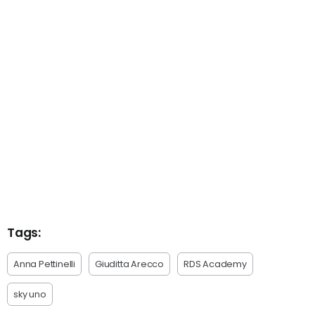
Tags:
Anna Pettinelli
Giuditta Arecco
RDS Academy
sky uno