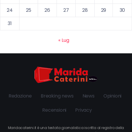
24
25
26
27
28
29
30
31
« Lug
Redazione
Breaking news
News
Opinioni
Recensioni
Privacy
Maridacaterini.it è una testata giornalistica iscritta al registro della