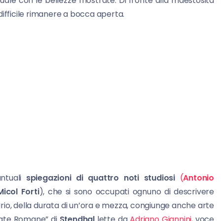
tuale con le bellezze mostrate. Di fronte alla maestosità
difficile rimanere a bocca aperta.
untuali
spiegazioni di quattro noti studiosi
(
Antonio
Micol Forti
), che si sono occupati ognuno di descrivere
tario, della durata di un’ora e mezza, congiunge anche arte
iate Romane” di
Stendhal
lette da
Adriano Giannini,
voce