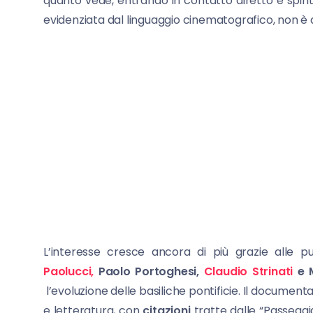
quanto vede, entrando in contatto diretto e spiri
evidenziata dal linguaggio cinematografico, non è 
L’interesse cresce ancora di più grazie alle p
Paolucci,
Paolo Portoghesi,
Claudio Strinati
e 
l’evoluzione delle basiliche pontificie. Il documen
e letteratura, con
citazioni
tratte dalle “Passegg