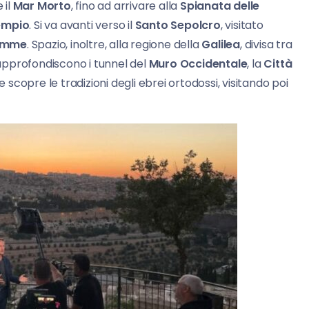
 il
Mar Morto
, fino ad arrivare alla
Spianata delle
empio
. Si va avanti verso il
Santo Sepolcro
, visitato
lemme
. Spazio, inoltre, alla regione della
Galilea
, divisa tra
i approfondiscono i tunnel del
Muro Occidentale
, la
Città
re scopre le tradizioni degli ebrei ortodossi, visitando poi