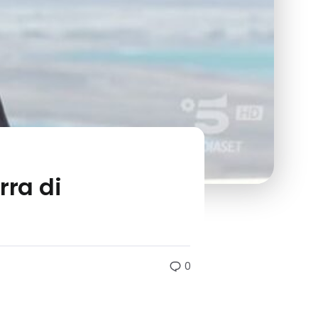
rra di
0