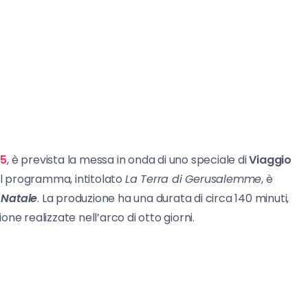
 5
, è prevista la messa in onda di uno speciale di
Viaggio
 Il programma, intitolato
La Terra di Gerusalemme
, è
 Natale
. La produzione ha una durata di circa 140 minuti,
ione realizzate nell’arco di otto giorni.