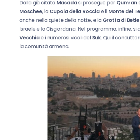
Dalla già citata
Masada
si prosegue per
Qumran
e
Moschee
, la
Cupola della Roccia
e il
Monte del T
anche nella quiete della notte, e la
Grotta di Bet
Israele e la Cisgiordania. Nel programma, infine, s
Vecchia
e i numerosi vicoli del
Suk
. Qui il condutto
la comunità armena.