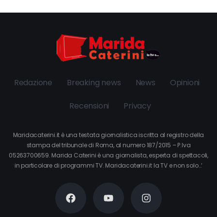
Redazione
Breaking news
News
Opinioni
Recensioni
Privacy
Maridacaterini.it è una testata giornalistica iscritta al registro della
stampa del tribunale di Roma, al numero 187/2015 – P.Iva
05263700659. Marida Caterini è una giornalista, esperta di spettacoli,
in particolare di programmi TV. Maridacaterini.it la TV e non solo…’