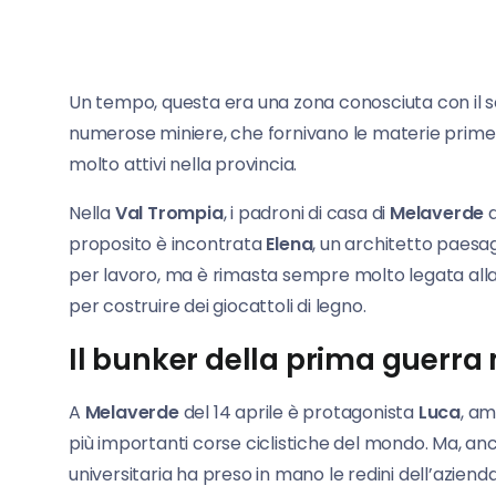
Un tempo, questa era una zona conosciuta con il
numerose miniere, che fornivano le materie prime nec
molto attivi nella provincia.
Nella
Val Trompia
, i padroni di casa di
Melaverde
d
proposito è incontrata
Elena
, un architetto paesa
per lavoro, ma è rimasta sempre molto legata alla su
per costruire dei giocattoli di legno.
Il bunker della prima guerra
A
Melaverde
del 14 aprile è protagonista
Luca
, am
più importanti corse ciclistiche del mondo. Ma, anc
universitaria ha preso in mano le redini dell’azienda