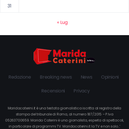
31
« Lug
Redazione
Breaking news
News
Opinioni
Recensioni
Privacy
Maridacaterini.it è una testata giornalistica iscritta al registro della
stampa del tribunale di Roma, al numero 187/2015 – P.Iva
05263700659. Marida Caterini è una giornalista, esperta di spettacoli,
in particolare di programmi TV. Maridacaterini.it la TV e non solo…’