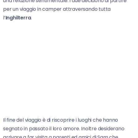
una relazione sentimentale. I due decidono di partire
per un viaggio in camper attraversando tutta
l’
Inghilterra
.
Il fine del viaggio è di riscoprire i luoghi che hanno
segnato in passato il loro amore. Inoltre desiderano
arrivare a far visita a parenti ed amici di Sam che