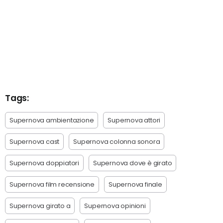
Tags:
Supernova ambientazione
Supernova attori
Supernova cast
Supernova colonna sonora
Supernova doppiatori
Supernova dove è girato
Supernova film recensione
Supernova finale
Supernova girato a
Supernova opinioni