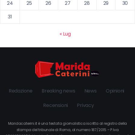
24
25
26
27
28
29
30
31
« Lug
Redazione
Breaking news
News
Opinioni
Recensioni
Privacy
Maridacaterini.it è una testata giornalistica iscritta al registro della
stampa del tribunale di Roma, al numero 187/2015 – P.Iva