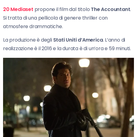
20 Mediaset
propone il film dal titolo
The Accountant
.
Si tratta di una pellicola di genere thriller con
atmosfere drammatiche.
La produzione è degli
Stati Uniti d’America
. L’anno di
realizzazione è il 2016 e la durata è di un’ora e 59 minuti.