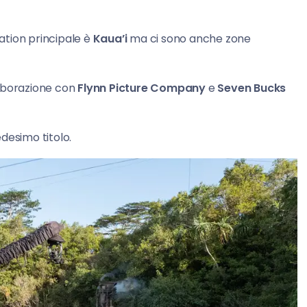
ocation principale è
Kaua’i
ma ci sono anche zone
laborazione con
Flynn Picture Company
e
Seven Bucks
edesimo titolo.