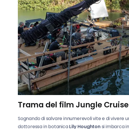
Trama del film Jungle Cruise 
Sognando di salvare innumerevoli vite e di vivere 
dottoressa in botanica
Lily Houghton
si imbarca in