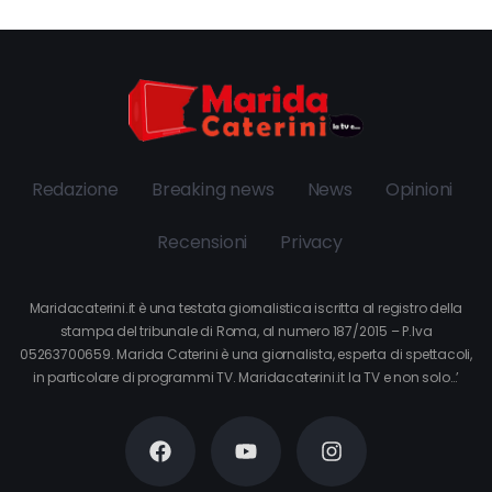
Redazione
Breaking news
News
Opinioni
Recensioni
Privacy
Maridacaterini.it è una testata giornalistica iscritta al registro della
stampa del tribunale di Roma, al numero 187/2015 – P.Iva
05263700659. Marida Caterini è una giornalista, esperta di spettacoli,
in particolare di programmi TV. Maridacaterini.it la TV e non solo…’