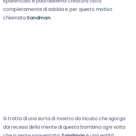
spaventosa e paurosissima creatura fatta
completamente di sabbia e per questo motivo
chiamata
Sandman
.
Si tratta di una sorta di mostro da incubo che sgorga
dai recessi della mente di questa bambina ogni volta
che si sente spaventata.
Sandman
è una entità