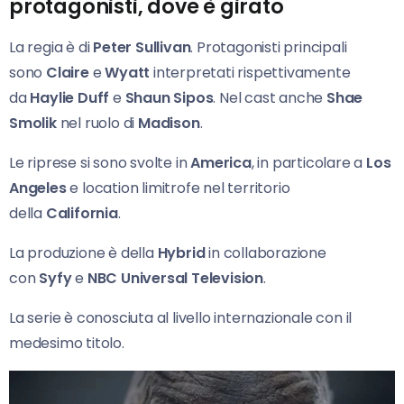
protagonisti, dove è girato
La regia è di
Peter Sullivan
. Protagonisti principali
sono
Claire
e
Wyatt
interpretati rispettivamente
da
Haylie Duff
e
Shaun Sipos
. Nel cast anche
Shae
Smolik
nel ruolo di
Madison
.
Le riprese si sono svolte in
America
, in particolare a
Los
Angeles
e location limitrofe nel territorio
della
California
.
La produzione è della
Hybrid
in collaborazione
con
Syfy
e
NBC Universal Television
.
La serie è conosciuta al livello internazionale con il
medesimo titolo.