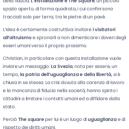
della fiducia.
L’installazione è The Square
, un piccolo
spazio aperto, di forma quadrata, i cui confini sono
tracciati solo per terra, tra le pietre di un pavé.
L’idea è certamente costruttiva: invitare
i visitatori
all’altruismo
e spronarli a non dimenticare i doveri degli
esseri umani verso il proprio prossimo.
Christian, in particolare con questa installazione vuole
inviare un messaggio.
La Svezia
, nota per essere, un
tempo,
la patria dell’uguaglianza e della libertà,
si è
chiusa in se stessa. La crisi dovuta alla carenza di lavoro
e la mancanza di fiducia nella società, hanno spinto i
cittadini a limitare i contatti umani ed a diffidare dalla
stato.
Perciò
The square
per lui è un luogo di
uguaglianza
e di
rispetto dei diritti umani.