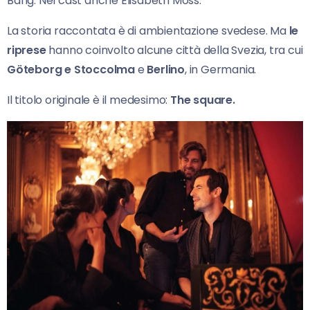
Bang. Nel cast anche Elisabeth Moss.
La storia raccontata è di ambientazione svedese. Ma
le
riprese
hanno coinvolto alcune città della Svezia, tra cui
Göteborg e Stoccolma
e
Berlino
, in Germania.
Il titolo originale è il medesimo:
The square.