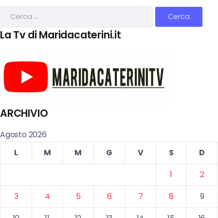
La Tv di Maridacaterini.it
ARCHIVIO
Agosto 2026
L
M
M
G
V
S
D
1
2
3
4
5
6
7
8
9