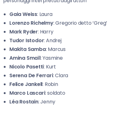
personaggi interpretati dagli attori
Gaia Weiss
: Laura
Lorenzo Richelmy
: Gregorio detto ‘Greg’
Mark Ryder
: Harry
Tudor Istodor
: Andrej
Makita Samba
: Marcus
Amina
Smaïl
: Yasmine
Nicolo Pasetti
: Kurt
Serena De Ferrari
: Clara
Felice Jankell
: Robin
Marco Lascari
: soldato
Léa Rostain
: Jenny