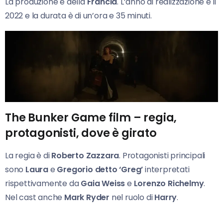
La produzione è della
Francia
. L’anno di realizzazione è il
2022 e la durata è di un’ora e 35 minuti.
The Bunker Game film – regia,
protagonisti, dove è girato
La regia è di
Roberto Zazzara
. Protagonisti principali
sono
Laura
e
Gregorio detto ‘Greg’
interpretati
rispettivamente da
Gaia Weiss
e
Lorenzo Richelmy
.
Nel cast anche
Mark Ryder
nel ruolo di
Harry
.