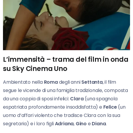
L’immensità – trama del film in onda
su Sky Cinema Uno
Ambientato nella
Roma
degli anni
Settanta
, il film
segue le vicende di una famiglia tradizionale, composta
da una coppia di sposi infelici:
Clara
(una spagnola
espatriata profondamente insoddisfatta) e
Felice
(un
uomo d’affari violento che tradisce Clara con la sua
segretaria) e i loro figli
Adriana
,
Gino
e
Diana
.