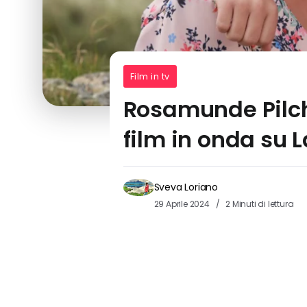
Film in tv
Rosamunde Pilch
film in onda su 
Sveva Loriano
29 Aprile 2024
2 Minuti di lettura