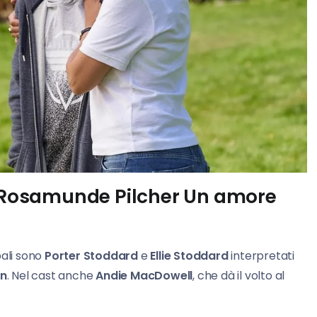
lm Rosamunde Pilcher Un amore
pali sono
Porter Stoddard
e
Ellie Stoddard
interpretati
on
. Nel cast anche
Andie MacDowell
, che dà il volto al