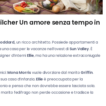
ilcher Un amore senza tempo in
toddard,
un ricco architetto. Possiede appartamenti a
 a una casa per le vacanze nell’ovest di
Sun Valley
. È
igner d’interni
Ellie
, ma ha una relazione extraconiugale
mici:
Mona Morris
vuole divorziare dal marito
Griffin
.
sua casa d’infanzia.
Ellie
è preoccupata per la
monio e pensa che non dovrebbe essere lasciata sola.
Il marito fedifrago non perde occasione e tradisce la