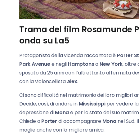
Trama del film Rosamunde P
onda su La5
Protagonista della vicenda raccontata è
Porter S
Park Avenue
e negli
Hamptons
a
New York
, oltre
sposato da 25 anni con l’altrettanto affermata des
con la violoncellista
Alex
.
Ci sono difficoltà nel matrimonio dei loro migliori a
Decide, così, di andare in
Mississippi
per vedere la 
depressione di
Mona
e per lo stato del suo matri
Chiede a
Porter
di accompagnare
Mona
nel Sud. 
moglie anche con la migliore amica.