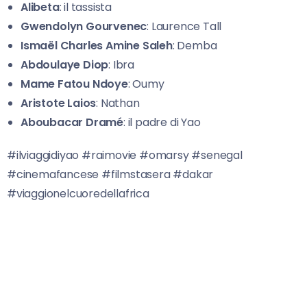
Alibeta
: il tassista
Gwendolyn Gourvenec
: Laurence Tall
Ismaël Charles Amine Saleh
: Demba
Abdoulaye Diop
: Ibra
Mame Fatou Ndoye
: Oumy
Aristote Laios
: Nathan
Aboubacar Dramé
: il padre di Yao
#ilviaggidiyao #raimovie #omarsy #senegal
#cinemafancese #filmstasera #dakar
#viaggionelcuoredellafrica