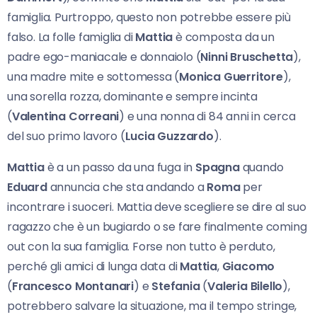
famiglia. Purtroppo, questo non potrebbe essere più
falso. La folle famiglia di
Mattia
è composta da un
padre ego-maniacale e donnaiolo (
Ninni Bruschetta
),
una madre mite e sottomessa (
Monica Guerritore
),
una sorella rozza, dominante e sempre incinta
(
Valentina Correani
) e una nonna di 84 anni in cerca
del suo primo lavoro (
Lucia Guzzardo
).
Mattia
è a un passo da una fuga in
Spagna
quando
Eduard
annuncia che sta andando a
Roma
per
incontrare i suoceri. Mattia deve scegliere se dire al suo
ragazzo che è un bugiardo o se fare finalmente coming
out con la sua famiglia. Forse non tutto è perduto,
perché gli amici di lunga data di
Mattia
,
Giacomo
(
Francesco Montanari
) e
Stefania
(
Valeria Bilello
),
potrebbero salvare la situazione, ma il tempo stringe,