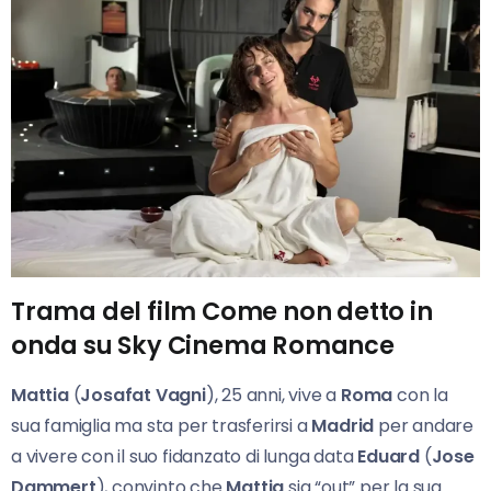
Trama del film Come non detto in
onda su Sky Cinema Romance
Mattia
(
Josafat Vagni
), 25 anni, vive a
Roma
con la
sua famiglia ma sta per trasferirsi a
Madrid
per andare
a vivere con il suo fidanzato di lunga data
Eduard
(
Jose
Dammert
), convinto che
Mattia
sia “out” per la sua