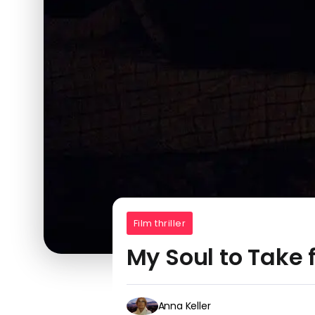
Film thriller
My Soul to Take f
Anna Keller