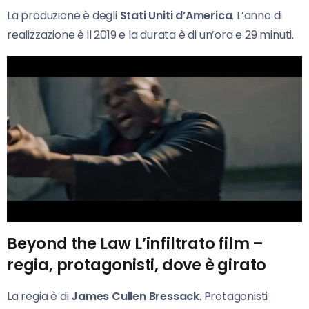
La produzione è degli
Stati Uniti d’America
. L’anno di
realizzazione è il 2019 e la durata è di un’ora e 29 minuti.
Beyond the Law L’infiltrato film –
regia, protagonisti, dove è girato
La regia è di
James Cullen Bressack
. Protagonisti