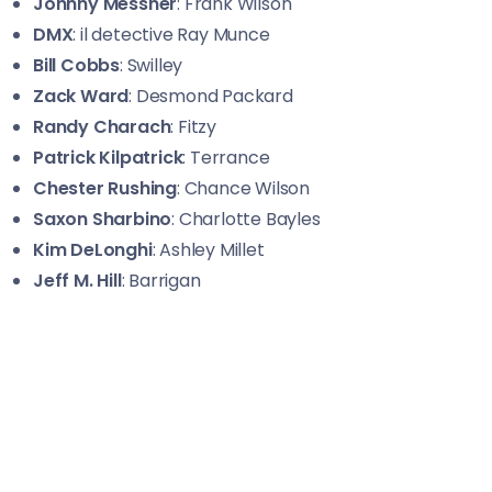
Johnny Messner
: Frank Wilson
DMX
: il detective Ray Munce
Bill Cobbs
: Swilley
Zack Ward
: Desmond Packard
Randy Charach
: Fitzy
Patrick Kilpatrick
: Terrance
Chester Rushing
: Chance Wilson
Saxon Sharbino
: Charlotte Bayles
Kim DeLonghi
: Ashley Millet
Jeff M. Hill
: Barrigan