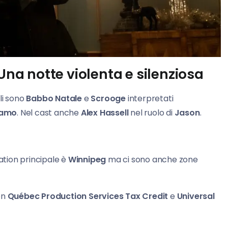
 Una notte violenta e silenziosa
li sono
Babbo Natale
e
Scrooge
interpretati
zamo
. Nel cast anche
Alex Hassell
nel ruolo di
Jason
.
cation principale è
Winnipeg
ma ci sono anche zone
on
Québec Production Services Tax Credit
e
Universal