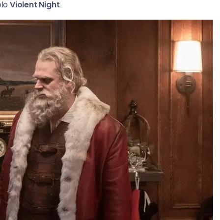
olo
Violent Night
.