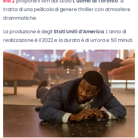
Rai 2
propone il film dal titolo
L’uomo di Toronto
. Si
tratta di una pellicola di genere thriller con atmosfere
drammatiche.
La produzione è degli
Stati Uniti d’America
. L’anno di
realizzazione è il 2022 e la durata è di un’ora e 50 minuti.