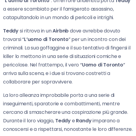
“
L’uomo di Toronto
“. Un errore di identità porta
Teddy
a essere scambiato per il famigerato assassino,
catapultandolo in un mondo di pericoli e intrighi.
Teddy
si ritrova in un
Airbnb
dove avrebbe dovuto
trovarsi “
L’uomo di Toronto
” per un incontro con dei
criminali. La sua goffaggine e il suo tentativo di fingersi il
killer lo mettono in una serie di situazioni comiche e
pericolose. Nel frattempo, il vero “
Uomo di Toronto
”
arriva sulla scena, e i due si trovano costretti a
collaborare per sopravvivere.
La loro alleanza improbabile porta a una serie di
inseguimenti, sparatorie e combattimenti, mentre
cercano di smascherare una cospirazione più grande.
Durante il loro viaggio,
Teddy
e
Randy
imparano a
conoscersi e a rispettarsi, nonostante le loro differenze.