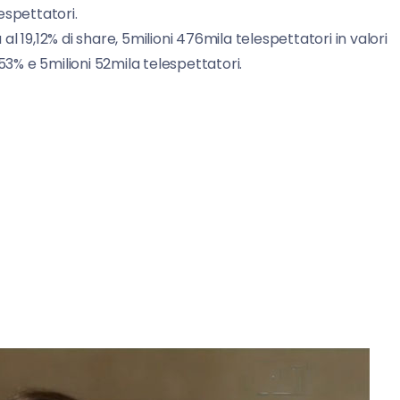
espettatori.
a al 19,12% di share, 5milioni 476mila telespettatori in valori
7,53% e 5milioni 52mila telespettatori.