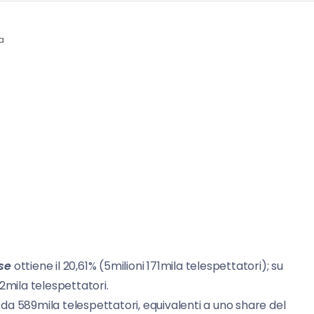
ra
se
ottiene il 20,61% (5milioni 171mila telespettatori); su
12mila telespettatori.
o da 589mila telespettatori, equivalenti a uno share del