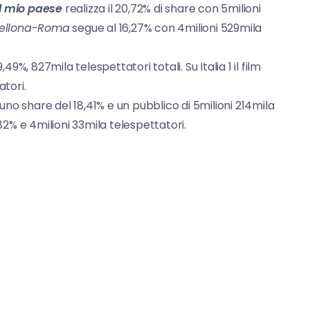
il mio paese
realizza il 20,72% di share con 5milioni
ellona-Roma
segue al 16,27% con 4milioni 529mila
 9,49%, 827mila telespettatori totali. Su Italia 1 il film
atori.
a uno share del 18,41% e un pubblico di 5milioni 214mila
82% e 4milioni 33mila telespettatori.