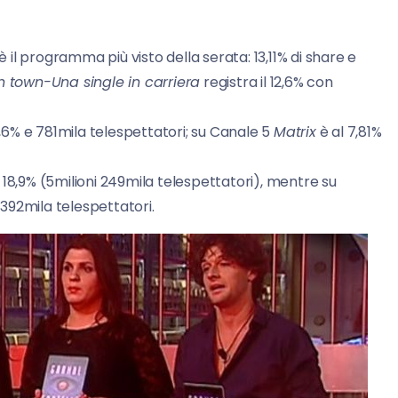
è il programma più visto della serata: 13,11% di share e
n town-Una single in carriera
registra il 12,6% con
 9,6% e 781mila telespettatori; su Canale 5
Matrix
è al 7,81%
il 18,9% (5milioni 249mila telespettatori), mentre su
 392mila telespettatori.