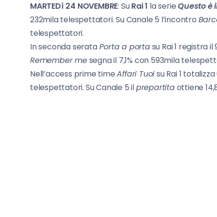
MARTEDì 24 NOVEMBRE
: Su
Rai 1
la serie
Questo è 
232mila telespettatori. Su Canale 5 l’incontro
Barc
telespettatori.
In seconda serata
Porta a porta
su Rai 1 registra il
Remember me
segna il 7,1% con 593mila telespett
Nell’access prime time
Affari Tuoi
su Rai 1 totalizz
telespettatori. Su Canale 5 il
prepartita
ottiene 14,