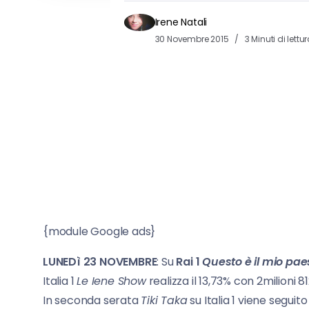
Irene Natali
30 Novembre 2015
3 Minuti di lettu
{module Google ads}
LUNEDì 23 NOVEMBRE
: Su
Rai 1
Questo è il mio pae
Italia 1
Le Iene Show
realizza il 13,73% con 2milioni 8
In seconda serata
Tiki Taka
su Italia 1 viene seguit