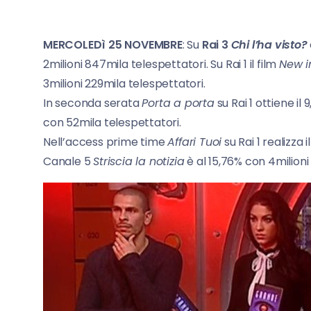
MERCOLEDì 25 NOVEMBRE
: Su
Rai 3
Chi l’ha visto?
2milioni 847mila telespettatori. Su Rai 1 il film
New i
3milioni 229mila telespettatori.
In seconda serata
Porta a porta
su Rai 1 ottiene il
con 52mila telespettatori.
Nell’access prime time
Affari Tuoi
su Rai 1 realizza 
Canale 5
Striscia la notizia
è al 15,76% con 4milioni