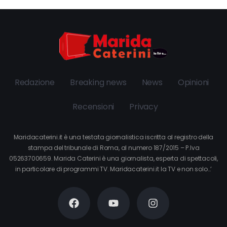
Redazione
Breaking news
News
Opinioni
Recensioni
Privacy
Maridacaterini.it è una testata giornalistica iscritta al registro della
stampa del tribunale di Roma, al numero 187/2015 – P.Iva
05263700659. Marida Caterini è una giornalista, esperta di spettacoli,
in particolare di programmi TV. Maridacaterini.it la TV e non solo…’