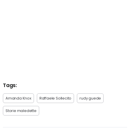
Tags:
Amanda Knox
Raffaele Sollecito
rudy guede
Storie maledette