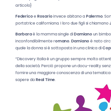
articolo}
Federico
e
Rosario
invece abitano a
Palermo
. So
portatrice californiana. I loro due figli si chiamano
Barbara
è la mamma single di
Damiano
un bimbo b
inconfondibilmente r
omano
.
Damiano
è nato circa
quale la donna si è sottoposta in una clinica di
Cop
“Discovery Italia è un gruppo sempre molto attento
della società. Perciò propone un docu-reality senza f
fornire una maggiore conoscenza di una tematica di 
sapere da
Real Time
.