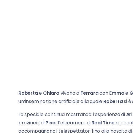
Roberta
e
Chiara
vivono a
Ferrara
con
Emma
e
G
un’inseminazione artificiale alla quale
Roberta
si è
Lo speciale continua mostrando l’esperienza di
Ar
provincia di
Pisa
. Telecamere di
Real Time
racconta
accompagnano i telespettatori fino alla nascita d