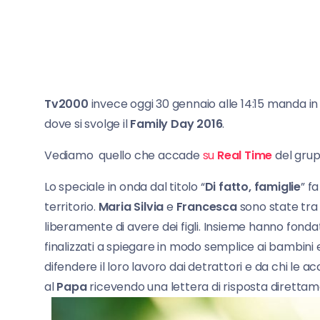
Tv2000
invece oggi 30 gennaio alle 14:15 manda in
dove si svolge il
Family Day 2016
.
Vediamo quello che accade
su
Real Time
del gru
Lo speciale in onda dal titolo “
Di fatto, famiglie
” f
territorio.
Maria
Silvia
e
Francesca
sono state tra
liberamente di avere dei figli. Insieme hanno fonda
finalizzati a spiegare in modo semplice ai bambini e
difendere il loro lavoro dai detrattori e da chi le 
al
Papa
ricevendo una lettera di risposta direttam