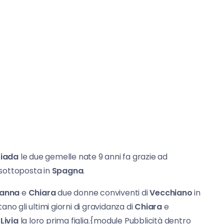
iada
le due gemelle nate 9 anni fa grazie ad
 sottoposta in
Spagna
.
ianna
e
Chiara
due donne conviventi di
Vecchiano
in
no gli ultimi giorni di gravidanza di
Chiara
e
i
Livia
la loro prima figlia.{module Pubblicità dentro