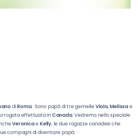
sano
di
Roma
. Sono papà di tre gemelle
Viola
,
Melissa
e
urrogata effettuata in
Canada
. Vedremo nello speciale
anche
Veronica
e
Kelly
, le due ragazze canadesi che
due compagni di diventare papà.