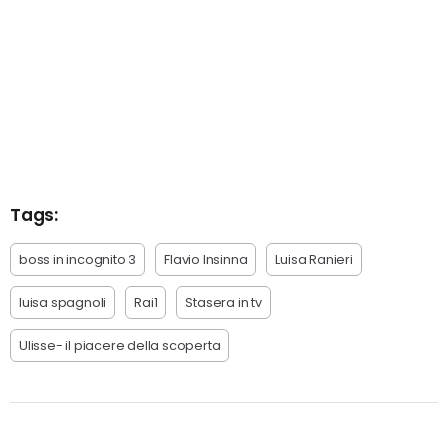
Tags:
boss in incognito 3
Flavio Insinna
Luisa Ranieri
luisa spagnoli
Rai1
Stasera in tv
Ulisse- il piacere della scoperta