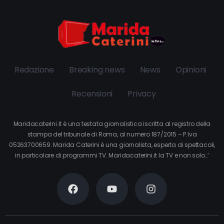
Redazione
Breaking news
News
Opinioni
Recensioni
Privacy
Maridacaterini.it è una testata giornalistica iscritta al registro della
stampa del tribunale di Roma, al numero 187/2015 – P.Iva
05263700659. Marida Caterini è una giornalista, esperta di spettacoli,
in particolare di programmi TV. Maridacaterini.it la TV e non solo…’