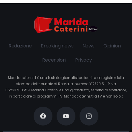
Redazione
Breaking news
News
Opinioni
Recensioni
Privacy
Maridacaterini.it è una testata giornalistica iscritta al registro della
stampa del tribunale di Roma, al numero 187/2015 – P.Iva
05263700659. Marida Caterini è una giornalista, esperta di spettacoli,
in particolare di programmi TV. Maridacaterini.it la TV e non solo…’