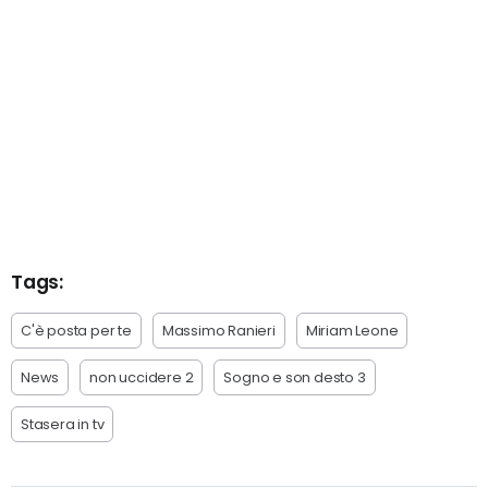
Tags:
C'è posta per te
Massimo Ranieri
Miriam Leone
News
non uccidere 2
Sogno e son desto 3
Stasera in tv