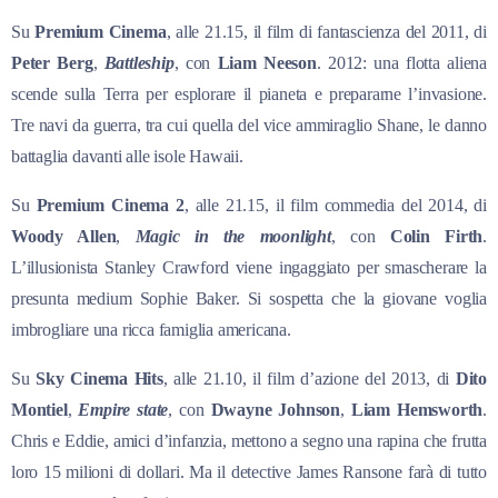
Su
Premium Cinema
, alle 21.15, il film di fantascienza del 2011, di
Peter Berg
,
Battleship
, con
Liam Neeson
. 2012: una flotta aliena
scende sulla Terra per esplorare il pianeta e prepararne l’invasione.
Tre navi da guerra, tra cui quella del vice ammiraglio Shane, le danno
battaglia davanti alle isole Hawaii.
Su
Premium Cinema 2
, alle 21.15, il film commedia del 2014, di
Woody Allen
,
Magic in the
moonlight
, con
Colin Firth
.
L’illusionista Stanley Crawford viene ingaggiato per smascherare la
presunta medium Sophie Baker. Si sospetta che la giovane voglia
imbrogliare una ricca famiglia americana.
Su
Sky Cinema Hits
, alle 21.10, il film d’azione del 2013, di
Dito
Montiel
,
Empire state
, con
Dwayne Johnson
,
Liam Hemsworth
.
Chris e Eddie, amici d’infanzia, mettono a segno una rapina che frutta
loro 15 milioni di dollari. Ma il detective James Ransone farà di tutto