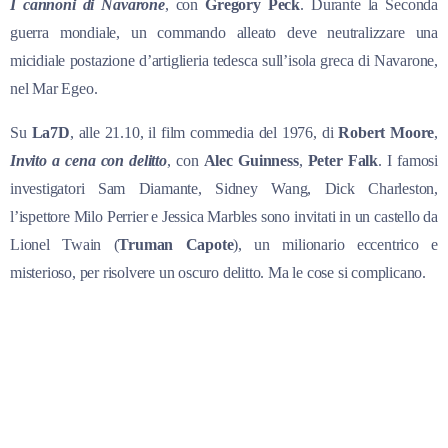
I cannoni di Navarone
, con
Gregory Peck
. Durante la Seconda
guerra mondiale, un commando alleato deve neutralizzare una
micidiale postazione d’artiglieria tedesca sull’isola greca di Navarone,
nel Mar Egeo.
Su
La7D
, alle 21.10, il film commedia del 1976, di
Robert Moore
,
Invito a cena con delitto
, con
Alec Guinness
,
Peter Falk
. I famosi
investigatori Sam Diamante, Sidney Wang, Dick Charleston,
l’ispettore Milo Perrier e Jessica Marbles sono invitati in un castello da
Lionel Twain (
Truman Capote
), un milionario eccentrico e
misterioso, per risolvere un oscuro delitto. Ma le cose si complicano.