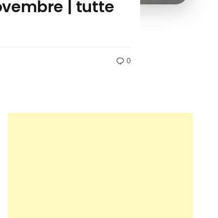
ovembre | tutte
0