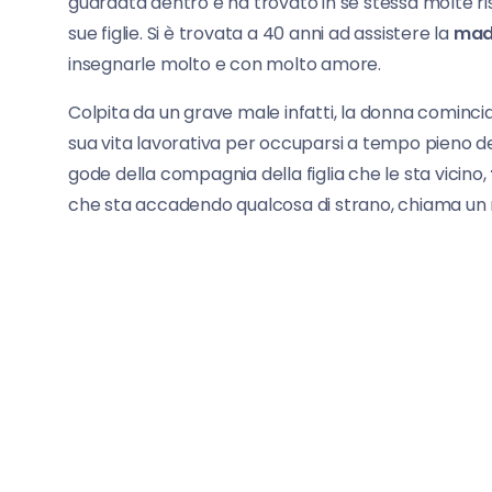
guardata dentro e ha trovato in sè stessa molte ri
sue figlie. Si è trovata a 40 anni ad assistere la
madr
insegnarle molto e con molto amore.
Colpita da un grave male infatti, la donna cominci
sua vita lavorativa per occuparsi a tempo pieno de
gode della compagnia della figlia che le sta vicino,
che sta accadendo qualcosa di strano, chiama un me