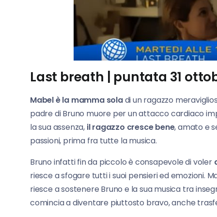
Last breath | puntata 31 otto
Mabel è la mamma sola
di un ragazzo meraviglios
padre di Bruno muore per un attacco cardiaco im
la sua assenza,
il ragazzo cresce bene
, amato e s
passioni, prima fra tutte la musica.
Bruno infatti fin da piccolo è consapevole di voler
d
riesce a sfogare tutti i suoi pensieri ed emozioni
riesce a sostenere Bruno e la sua musica tra insegn
comincia a diventare piuttosto bravo, anche trasfert