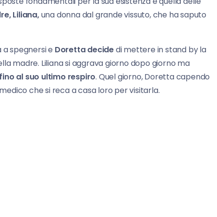
sposte fondamentali per la sua esistenza e quella delle
e, Liliana,
una donna dal grande vissuto, che ha saputo
a a spegnersi e
Doretta decide
di mettere in stand by la
lla madre. Liliana si aggrava giorno dopo giorno ma
fino al suo ultimo respiro
. Quel giorno, Doretta capendo
dico che si reca a casa loro per visitarla.