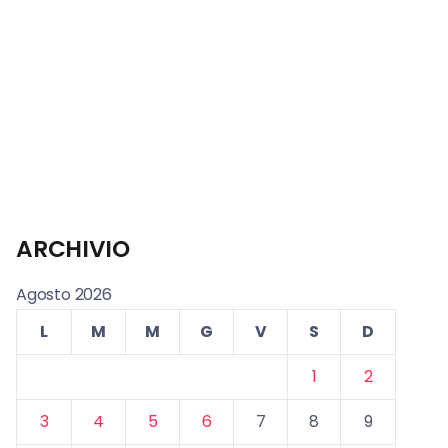
ARCHIVIO
Agosto 2026
L
M
M
G
V
S
D
1
2
3
4
5
6
7
8
9