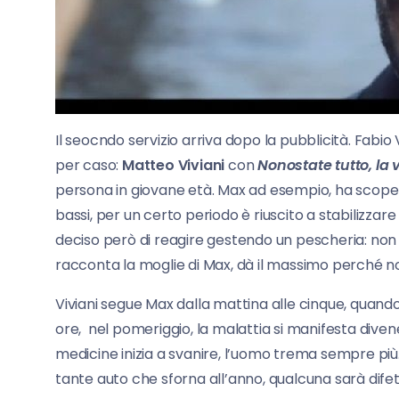
Il seocndo servizio arriva dopo la pubblicità. Fabio 
per caso:
Matteo Viviani
con
Nonostate tutto, la v
persona in giovane età. Max ad esempio, ha scoperto
bassi, per un certo periodo è riuscito a stabilizzar
deciso però di reagire gestendo un pescheria: non
racconta la moglie di Max, dà il massimo perché 
Viviani segue Max dalla mattina alle cinque, quand
ore, nel pomeriggio, la malattia si manifesta divene
medicine inizia a svanire, l’uomo trema sempre più. 
tante auto che sforna all’anno, qualcuna sarà difet