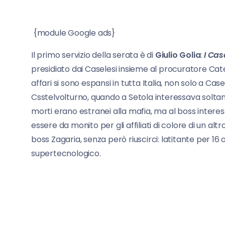
{module Google ads}
Il primo servizio della serata è di
Giulio Golia
:
I Cas
presidiato dai Caselesi insieme al procuratore Ca
affari si sono espansi in tutta Italia, non solo a Ca
Csstelvolturno, quando a Setola interessava soltan
morti erano estranei alla mafia, ma al boss inter
essere da monito per gli affiliati di colore di un a
boss Zagaria, senza però riuscirci: latitante per 16
supertecnologico.