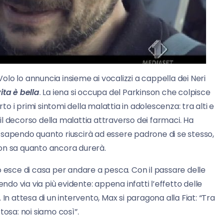
Volo lo annuncia insieme ai vocalizzi a cappella dei Neri
ita è bella
. La iena si occupa del Parkinson che colpisce
 i primi sintomi della malattia in adolescenza: tra alti e
e il decorso della malattia attraverso dei farmaci. Ha
 sapendo quanto riuscirà ad essere padrone di se stesso,
non sa quanto ancora durerà.
o esce di casa per andare a pesca. Con il passare delle
ndo via via più evidente: appena infatti l’effetto delle
In attesa di un intervento, Max si paragona alla Fiat: “Tra
tosa: noi siamo così”.