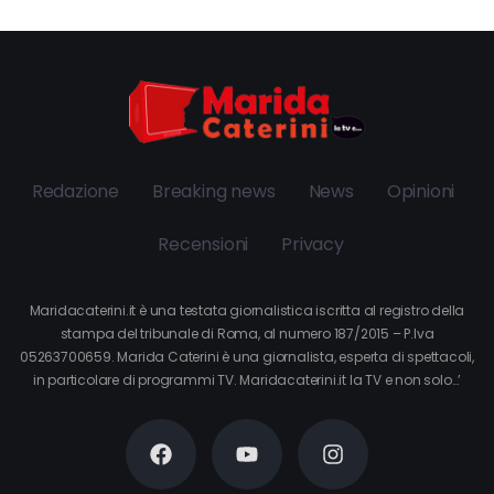
Redazione
Breaking news
News
Opinioni
Recensioni
Privacy
Maridacaterini.it è una testata giornalistica iscritta al registro della
stampa del tribunale di Roma, al numero 187/2015 – P.Iva
05263700659. Marida Caterini è una giornalista, esperta di spettacoli,
in particolare di programmi TV. Maridacaterini.it la TV e non solo…’