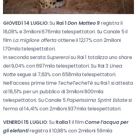
GIOVEDì 14 LUGLIO
: Su
Rai 1
Don Matteo 9
registra il
18,08% e 3milioni 676mila telespettatori. Su Canale 5 il
film
La migliore offerta
ottiene il 12,17% con 2milioni
170mila telespettatori.
In seconda serata
Supereroi
su Rai 1 totalizza uno share
del 9,04% con 697mila telespettatori. Su Rai 3
Linea
Notte
segue al 7,63% con 658mila telespettatori.
Nell’access prime time
TecheTecheTè
su Rai 1 si attesta
al 18,51% per un pubblico di 3milioni 800mila
telespettatori. Su Canale 5
Paperissima Sprint Estate
si
ferma al 14,41% con 2milioni 937mila telespettatori.
VENERDì 15 LUGLIO
: Su
Italia 1
il film
Come l’acqua per
gli elefanti
registra il 10,98% con 2milioni 59mila