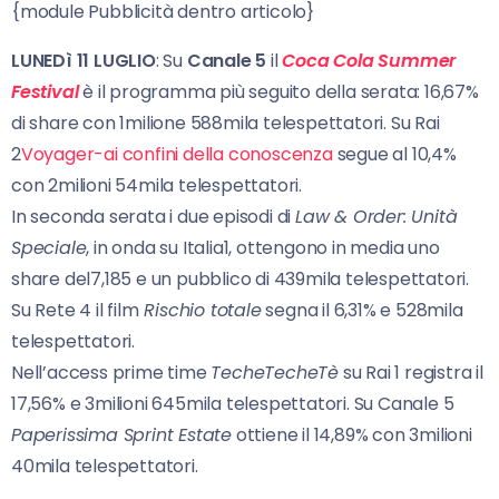
{module Pubblicità dentro articolo}
LUNEDì 11 LUGLIO
: Su
Canale 5
il
Coca Cola Summer
Festival
è il programma più seguito della serata: 16,67%
di share con 1milione 588mila telespettatori. Su Rai
2
Voyager-ai confini della conoscenza
segue al 10,4%
con 2milioni 54mila telespettatori.
In seconda serata i due episodi di
Law & Order: Unità
Speciale
, in onda su Italia1, ottengono in media uno
share del7,185 e un pubblico di 439mila telespettatori.
Su Rete 4 il film
Rischio totale
segna il 6,31% e 528mila
telespettatori.
Nell’access prime time
TecheTecheTè
su Rai 1 registra il
17,56% e 3milioni 645mila telespettatori. Su Canale 5
Paperissima Sprint Estate
ottiene il 14,89% con 3milioni
40mila telespettatori.