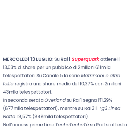
MERCOLEDì 13 LUGLIO
: Su
Rai 1
Superquark
ottiene il
13,63% di share per un pubblico di 2milioni 611mila
telespettatori. Su Canale 5 la serie
Matrimoni e altre
follie
registra uno share medio del 10,37% con 2milioni
43mila telespettatori.
In seconda serata
Overland
su Rai 1 segna l’11,29%
(877mila telespettatori), mentre su Rai 3 il
Tg3 Linea
Notte
l’8,57% (848mila telespettatori).
Nell’access prime time
TecheTecheTè
su Rai 1 si attesta