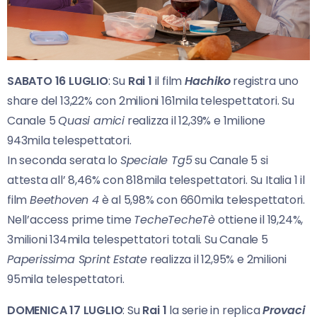
SABATO 16 LUGLIO
: Su
Rai 1
il film
Hachiko
registra uno
share del 13,22% con 2milioni 161mila telespettatori. Su
Canale 5
Quasi amici
realizza il 12,39% e 1milione
943mila telespettatori.
In seconda serata lo
Speciale Tg5
su Canale 5 si
attesta all’ 8,46% con 818mila telespettatori. Su Italia 1 il
film
Beethoven 4
è al 5,98% con 660mila telespettatori.
Nell’access prime time
TecheTecheTè
ottiene il 19,24%,
3milioni 134mila telespettatori totali. Su Canale 5
Paperissima Sprint Estate
realizza il 12,95% e 2milioni
95mila telespettatori.
DOMENICA 17 LUGLIO
: Su
Rai 1
la serie in replica
Provaci