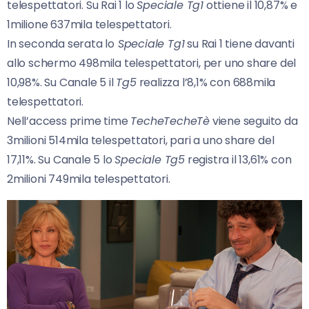
telespettatori. Su Rai 1 lo
Speciale Tg1
ottiene il 10,87% e
1milione 637mila telespettatori.
In seconda serata lo
Speciale Tg1
su Rai 1 tiene davanti
allo schermo 498mila telespettatori, per uno share del
10,98%. Su Canale 5 il
Tg5
realizza l’8,1% con 688mila
telespettatori.
Nell’access prime time
TecheTecheTè
viene seguito da
3milioni 514mila telespettatori, pari a uno share del
17,11%. Su Canale 5 lo
Speciale Tg5
registra il 13,61% con
2milioni 749mila telespettatori.