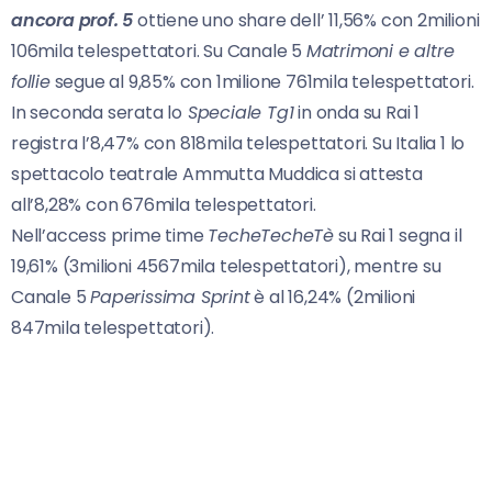
ancora prof. 5
ottiene uno share dell’ 11,56% con 2milioni
106mila telespettatori. Su Canale 5
Matrimoni e altre
follie
segue al 9,85% con 1milione 761mila telespettatori.
In seconda serata lo
Speciale Tg1
in onda su Rai 1
registra l’8,47% con 818mila telespettatori. Su Italia 1 lo
spettacolo teatrale Ammutta Muddica si attesta
all’8,28% con 676mila telespettatori.
Nell’access prime time
TecheTecheTè
su Rai 1 segna il
19,61% (3milioni 4567mila telespettatori), mentre su
Canale 5
Paperissima Sprint
è al 16,24% (2milioni
847mila telespettatori).