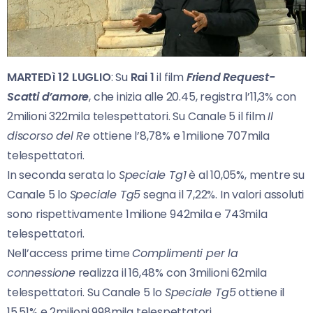
MARTEDì 12 LUGLIO
: Su
Rai 1
il film
Friend Request-
Scatti d’amore
, che inizia alle 20.45, registra l’11,3% con
2milioni 322mila telespettatori. Su Canale 5 il film
Il
discorso del Re
ottiene l’8,78% e 1milione 707mila
telespettatori.
In seconda serata lo
Speciale Tg1
è al 10,05%, mentre su
Canale 5 lo
Speciale Tg5
segna il 7,22%. In valori assoluti
sono rispettivamente 1milione 942mila e 743mila
telespettatori.
Nell’access prime time
Complimenti per la
connessione
realizza il 16,48% con 3milioni 62mila
telespettatori. Su Canale 5 lo
Speciale Tg5
ottiene il
15,51% e 2milioni 998mila telespettatori.