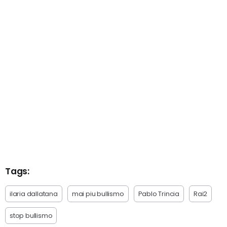
Tags:
ilaria dallatana
mai piu bullismo
Pablo Trincia
Rai2
stop bullismo