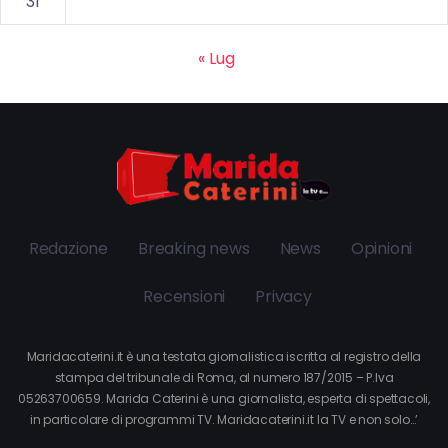
31
« Lug
Redazione
Breaking news
News
Opinioni
Recensioni
Privacy
Maridacaterini.it è una testata giornalistica iscritta al registro della
stampa del tribunale di Roma, al numero 187/2015 – P.Iva
05263700659. Marida Caterini è una giornalista, esperta di spettacoli,
in particolare di programmi TV. Maridacaterini.it la TV e non solo…’