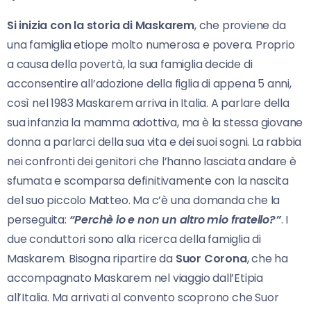
Si inizia con la storia di Maskarem
, che proviene da
una famiglia etiope molto numerosa e povera. Proprio
a causa della povertà, la sua famiglia decide di
acconsentire all’adozione della figlia di appena 5 anni,
così nel 1983 Maskarem arriva in Italia. A parlare della
sua infanzia la mamma adottiva, ma è la stessa giovane
donna a parlarci della sua vita e dei suoi sogni. La rabbia
nei confronti dei genitori che l’hanno lasciata andare è
sfumata e scomparsa definitivamente con la nascita
del suo piccolo Matteo. Ma c’è una domanda che la
perseguita:
“Perchè io e non un altro mio fratello?”
. I
due conduttori sono alla ricerca della famiglia di
Maskarem. Bisogna ripartire da
Suor Corona
, che ha
accompagnato Maskarem nel viaggio dall’Etipia
all’Italia. Ma arrivati al convento scoprono che Suor