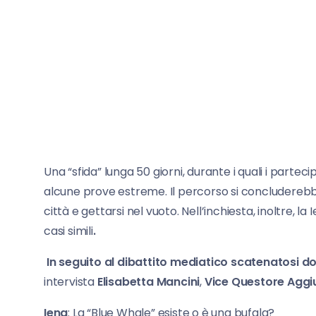
Una “sfida” lunga 50 giorni, durante i quali i par
alcune prove estreme. Il percorso si concluderebbe c
città e gettarsi nel vuoto. Nell’inchiesta, inoltre, l
casi simili
.
In seguito al dibattito mediatico scatenatosi d
intervista
Elisabetta Mancini
,
Vice Questore Aggiu
Iena
: La “Blue Whale” esiste o è una bufala?