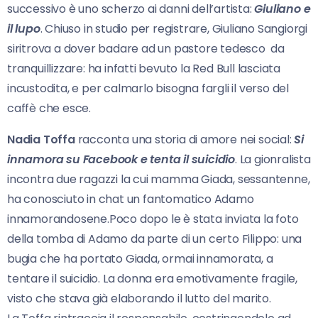
successivo è uno scherzo ai danni dell’artista:
Giuliano e
il lupo
. Chiuso in studio per registrare, Giuliano Sangiorgi
siritrova a dover badare ad un pastore tedesco da
tranquillizzare: ha infatti bevuto la Red Bull lasciata
incustodita, e per calmarlo bisogna fargli il verso del
caffè che esce.
Nadia Toffa
racconta una storia di amore nei social:
Si
innamora su Facebook e tenta il suicidio
. La gionralista
incontra due ragazzi la cui mamma Giada, sessantenne,
ha conosciuto in chat un fantomatico Adamo
innamorandosene.Poco dopo le è stata inviata la foto
della tomba di Adamo da parte di un certo Filippo: una
bugia che ha portato Giada, ormai innamorata, a
tentare il suicidio. La donna era emotivamente fragile,
visto che stava già elaborando il lutto del marito.