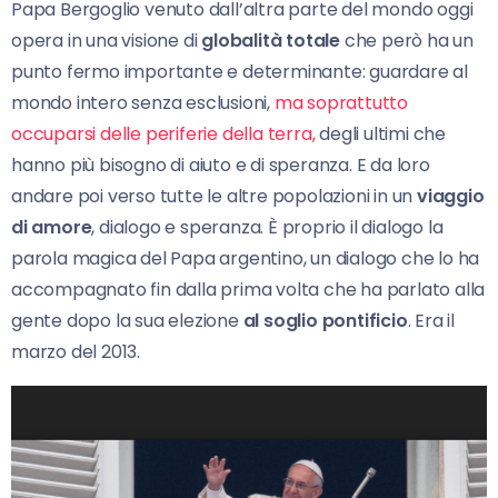
Papa Bergoglio venuto dall’altra parte del mondo oggi
opera in una visione di
globalità totale
che però ha un
punto fermo importante e determinante: guardare al
mondo intero senza esclusioni,
ma soprattutto
occuparsi delle periferie della terra,
degli ultimi che
hanno più bisogno di aiuto e di speranza. E da loro
andare poi verso tutte le altre popolazioni in un
viaggio
di amore
, dialogo e speranza. È proprio il dialogo la
parola magica del Papa argentino, un dialogo che lo ha
accompagnato fin dalla prima volta che ha parlato alla
gente dopo la sua elezione
al soglio pontificio
. Era il
marzo del 2013.