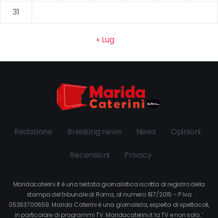
31
« Lug
Redazione
Breaking news
News
Opinioni
Recensioni
Privacy
Maridacaterini.it è una testata giornalistica iscritta al registro della
stampa del tribunale di Roma, al numero 187/2015 – P.Iva
05263700659. Marida Caterini è una giornalista, esperta di spettacoli,
in particolare di programmi TV. Maridacaterini.it la TV e non solo…’