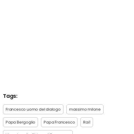
Tags:
Francesco uomo del dialogo
massimo milone
Papa Bergoglio
Papa Francesco
Rai1