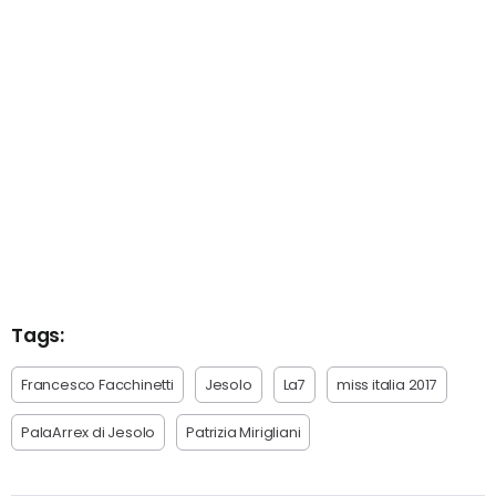
Tags:
Francesco Facchinetti
Jesolo
La7
miss italia 2017
PalaArrex di Jesolo
Patrizia Mirigliani