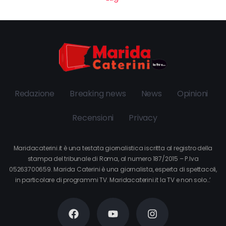
Redazione
Breaking news
News
Opinioni
Recensioni
Privacy
Maridacaterini.it è una testata giornalistica iscritta al registro della
stampa del tribunale di Roma, al numero 187/2015 – P.Iva
05263700659. Marida Caterini è una giornalista, esperta di spettacoli,
in particolare di programmi TV. Maridacaterini.it la TV e non solo…’