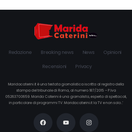
Redazione
Breaking news
News
Opinioni
Recensioni
Privacy
Maridacaterini.it è una testata giornalistica iscritta al registro della
stampa del tribunale di Roma, al numero 187/2015 – P.Iva
05263700659. Marida Caterini è una giornalista, esperta di spettacoli,
in particolare di programmi TV. Maridacaterini.it la TV e non solo…’