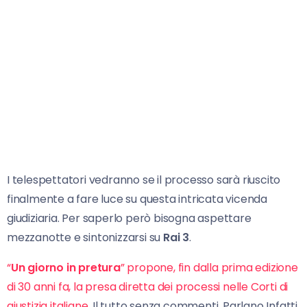
I telespettatori vedranno se il processo sarà riuscito
finalmente a fare luce su questa intricata vicenda
giudiziaria. Per saperlo però bisogna aspettare
mezzanotte e sintonizzarsi su
Rai 3
.
“
Un giorno in pretura
” propone, fin dalla prima edizione
di 30 anni fa, la presa diretta dei processi nelle Corti di
giustizia italiane
. Il tutto senza commenti. Parlano Infatti