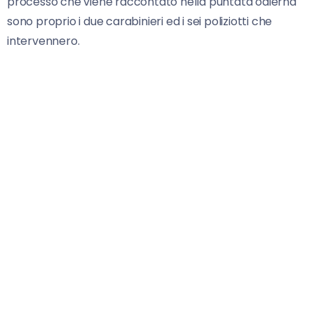
processo che viene raccontato nella puntata odierna
sono proprio i due carabinieri ed i sei poliziotti che
intervennero.