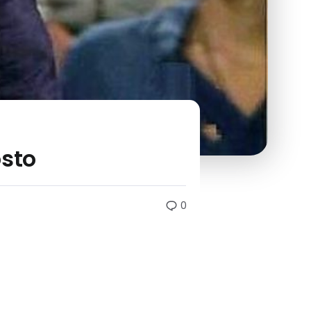
osto
0