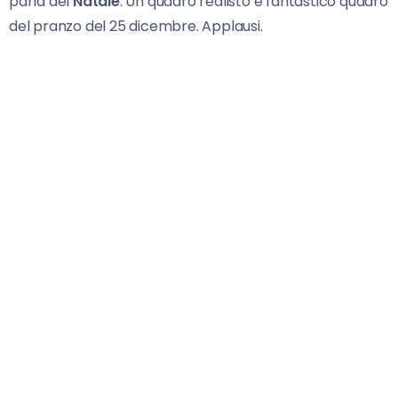
parla del
Natale
. Un quadro realisto e fantastico quadro
del pranzo del 25 dicembre. Applausi.