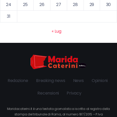
24
25
26
27
28
29
30
31
« Lug
Redazione
Breaking news
News
Opinioni
Recensioni
Privacy
Maridacaterini.it è una testata giornalistica iscritta al registro della
stampa del tribunale di Roma, al numero 187/2015 – P.Iva