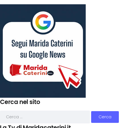
Cerca nel sito
La Tv di Maridacaterini.it