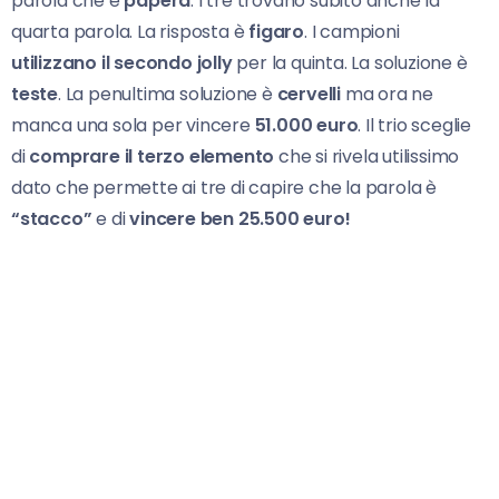
parola che è
papera
. I tre trovano subito anche la
quarta parola. La risposta è
figaro
. I campioni
utilizzano il secondo jolly
per la quinta. La soluzione è
teste
. La penultima soluzione è
cervelli
ma ora ne
manca una sola per vincere
51.000 euro
. Il trio sceglie
di
comprare il terzo elemento
che si rivela utilissimo
dato che permette ai tre di capire che la parola è
“stacco”
e di
vincere ben 25.500 euro!