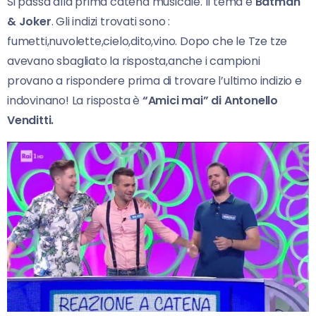
Si passa alla prima catena musicale. Il tema è
Batman
& Joker
. Gli indizi trovati sono :
fumetti,nuvolette,cielo,dito,vino. Dopo che le Tze tze
avevano sbagliato la risposta,anche i campioni
provano a rispondere prima di trovare l’ultimo indizio e
indovinano! La risposta è
“Amici mai” di Antonello
Venditti.