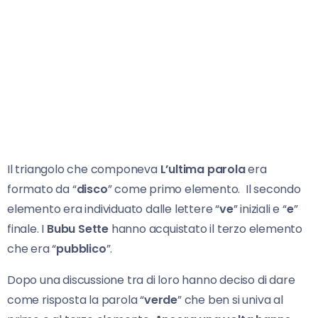
Il triangolo che componeva
L’ultima parola
era
formato da “
disco
” come primo elemento. Il secondo
elemento era individuato dalle lettere “
ve
” iniziali e “
e
”
finale. I
Bubu Sette
hanno acquistato il terzo elemento
che era “
pubblico
”.
Dopo una discussione tra di loro hanno deciso di dare
come risposta la parola “
verde
” che ben si univa al