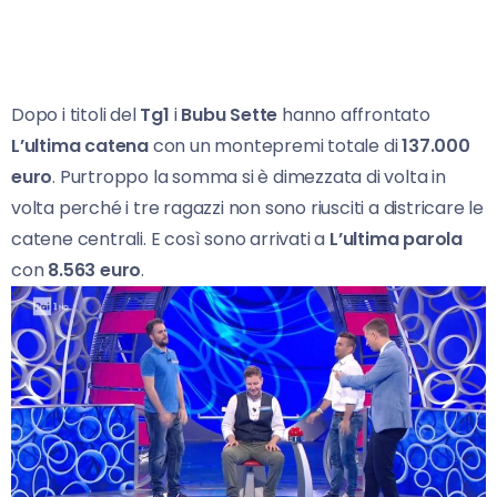
Dopo i titoli del
Tg1
i
Bubu Sette
hanno affrontato
L’ultima catena
con un montepremi totale di
137.000
euro
. Purtroppo la somma si è dimezzata di volta in
volta perché i tre ragazzi non sono riusciti a districare le
catene centrali. E così sono arrivati a
L’ultima parola
con
8.563 euro
.