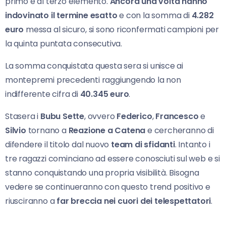
primo e al terzo elemento.
Ancora una volta hanno
indovinato il termine esatto
e con la somma di
4.282
euro
messa al sicuro, si sono riconfermati campioni per
la quinta puntata consecutiva.
La somma conquistata questa sera si unisce ai
montepremi precedenti raggiungendo la non
indifferente cifra di
40.345 euro
.
Stasera i
Bubu Sette
, ovvero
Federico
,
Francesco
e
Silvio
tornano a
Reazione a Catena
e cercheranno di
difendere il titolo dal nuovo
team di sfidanti
. Intanto i
tre ragazzi cominciano ad essere conosciuti sul web e si
stanno conquistando una propria visibilità. Bisogna
vedere se continueranno con questo trend positivo e
riusciranno a
far breccia nei cuori dei telespettatori
.