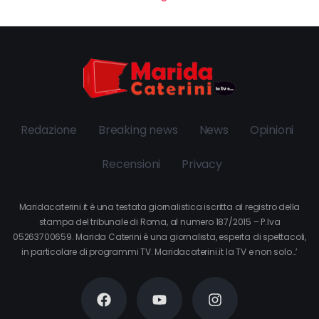
Redazione
Breaking news
News
Opinioni
Recensioni
Privacy
Maridacaterini.it è una testata giornalistica iscritta al registro della
stampa del tribunale di Roma, al numero 187/2015 – P.Iva
05263700659. Marida Caterini è una giornalista, esperta di spettacoli,
in particolare di programmi TV. Maridacaterini.it la TV e non solo…’