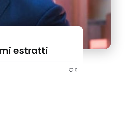
emi estratti
0