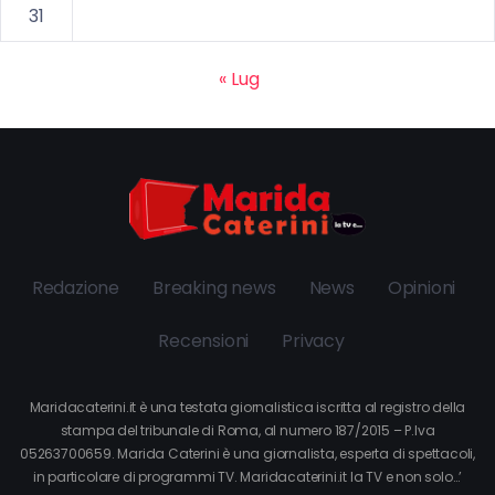
31
« Lug
Redazione
Breaking news
News
Opinioni
Recensioni
Privacy
Maridacaterini.it è una testata giornalistica iscritta al registro della
stampa del tribunale di Roma, al numero 187/2015 – P.Iva
05263700659. Marida Caterini è una giornalista, esperta di spettacoli,
in particolare di programmi TV. Maridacaterini.it la TV e non solo…’