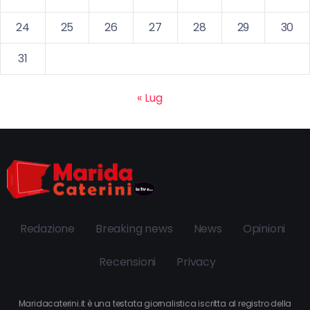
24
25
26
27
28
29
30
31
« Lug
Redazione
Breaking news
News
Opinioni
Recensioni
Privacy
Maridacaterini.it è una testata giornalistica iscritta al registro della