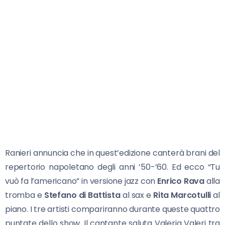
Ranieri annuncia che in quest’edizione canterà brani del
repertorio napoletano degli anni ’50-’60. Ed ecco “Tu
vuò fa l’americano” in versione jazz con
Enrico Rava
alla
tromba e
Stefano di Battista
al sax e
Rita Marcotulli
al
piano. I tre artisti compariranno durante queste quattro
puntate dello show. Il cantante saluta Valeria Valeri tra