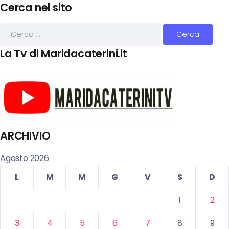
Cerca nel sito
La Tv di Maridacaterini.it
ARCHIVIO
Agosto 2026
L
M
M
G
V
S
D
1
2
3
4
5
6
7
8
9