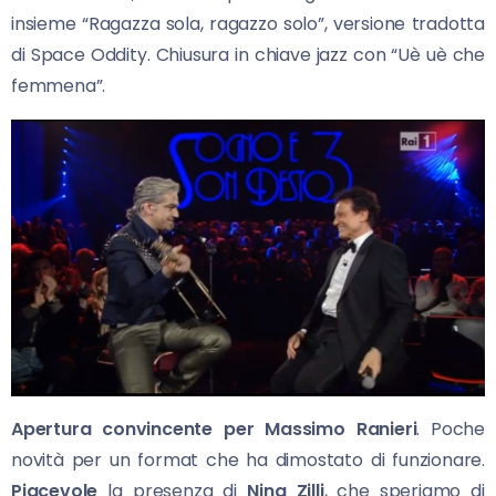
insieme “Ragazza sola, ragazzo solo”, versione tradotta
di Space Oddity. Chiusura in chiave jazz con “Uè uè che
femmena”.
Apertura convincente per Massimo Ranieri
. Poche
novità per un format che ha dimostato di funzionare.
Piacevole
la presenza di
Nina Zilli
, che speriamo di