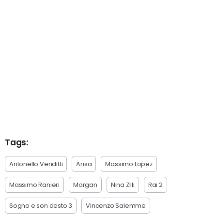
Tags:
Antonello Venditti
Arisa
Massimo Lopez
Massimo Ranieri
Morgan
Nina Zilli
Rai 2
Sogno e son desto 3
Vincenzo Salemme