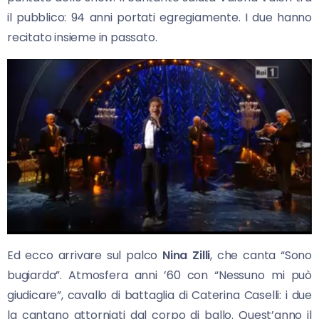
il pubblico: 94 anni portati egregiamente. I due hanno
recitato insieme in passato.
Ed ecco arrivare sul palco
Nina Zilli
, che canta “Sono
bugiarda”. Atmosfera anni ’60 con “Nessuno mi può
giudicare”, cavallo di battaglia di Caterina Caselli: i due
la cantano attorniati dal corpo di ballo. Quest’anno il