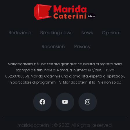
Redazione
Breaking news
News
Opinioni
Recensioni
Privacy
Maridacaterini.it è una testata giornalistica iscritta al registro della
stampa del tribunale di Roma, al numero 187/2015 – P.Iva
05263700659. Marida Caterini è una giornalista, esperta di spettacoli,
in particolare di programmi TV. Maridacaterini.it la TV e non solo…’
maridacaterini.it © 2023. All Rights Reserved.