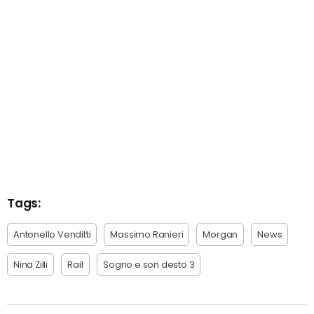
Tags:
Antonello Venditti
Massimo Ranieri
Morgan
News
Nina Zilli
Rai1
Sogno e son desto 3