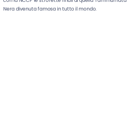
con la NCCP le strofette finali di quella Tammurriata
Nera divenuta famosa in tutto il mondo.