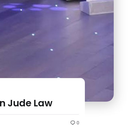
on Jude Law
0