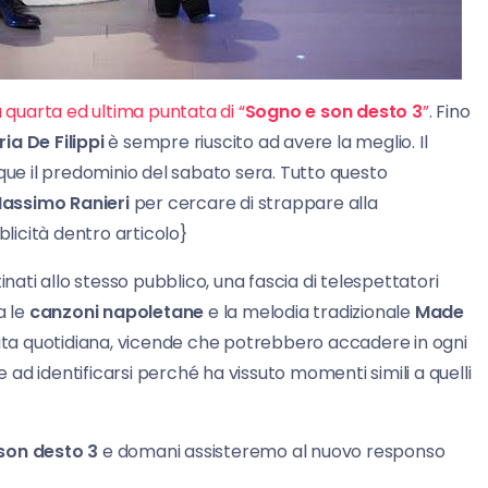
a quarta ed ultima puntata di “
Sogno e son desto 3
”
. Fino
ia De Filippi
è sempre riuscito ad avere la meglio. Il
e il predominio del sabato sera. Tutto questo
assimo Ranieri
per cercare di strappare alla
icità dentro articolo}
ti allo stesso pubblico, una fascia di telespettatori
a le
canzoni napoletane
e la melodia tradizionale
Made
i vita quotidiana, vicende che potrebbero accadere in ogni
e ad identificarsi perché ha vissuto momenti simili a quelli
son desto 3
e domani assisteremo al nuovo responso