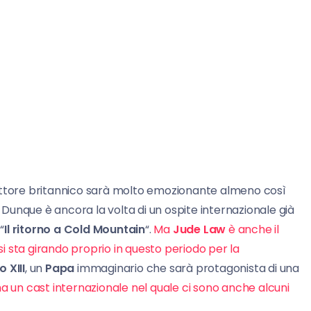
re attore britannico sarà molto emozionante almeno così
. Dunque è ancora la volta di un ospite internazionale già
 “
Il ritorno a Cold Mountain
“.
Ma
Jude Law
è anche il
i sta girando proprio in questo periodo per la
o XIII
, un
Papa
immaginario che sarà protagonista di una
a un cast internazionale nel quale ci sono anche alcuni