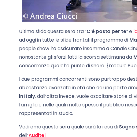
Ultima sfida questa sera tra “
C’è posta per te
” e
l
ad oggi in tutte le sfide frontali il programma di
Mar
people show ha assicurato insomma a Canale Cinqu
nonostante gli sforzi fatti la scorsa settimana da
M
concorrenza qualche punto di share. {module Pubbl
I due programmi concorrenti sono purtroppo destina
abbastanza avanzata in età che da una parte am
in Italy
, dall’altra invece, vuole ascoltare storie d
famiglia e nelle quali molto spesso il pubblico riesc
rappresentati in studio.
Vedremo questa sera quale sarà la resa di
Sogno 
dell’
Auditel
.